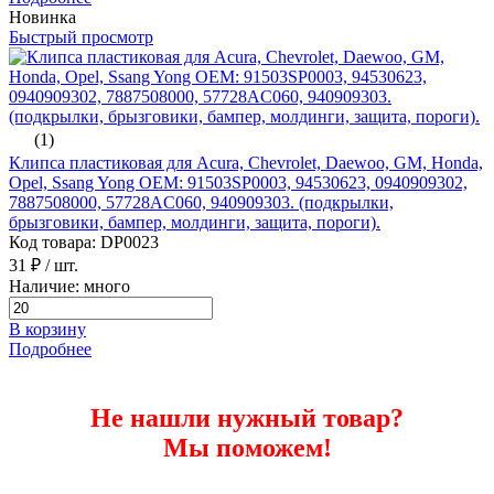
Новинка
Быстрый просмотр
(1)
Клипса пластиковая для Acura, Chevrolet, Daewoo, GM, Honda,
Opel, Ssang Yong ОЕМ: 91503SP0003, 94530623, 0940909302,
7887508000, 57728AC060, 940909303. (подкрылки,
брызговики, бампер, молдинги, защита, пороги).
Код товара: DP0023
31 ₽
/ шт.
Наличие: много
В корзину
Подробнее
Не нашли нужный товар?
Мы поможем!