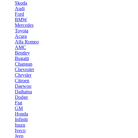
Skoda
Audi
Ford
BMW
Mercedes
Toyota
Acura
Alfa Romeo
AMC
Bentley
Bugatti
Changan
Chevrolet
Chrysler
Citroen
Daewoo
Daihatsu
Dodge
Fiat
GM
Honda
Infiniti
Isuzu
Iveco
Jeep