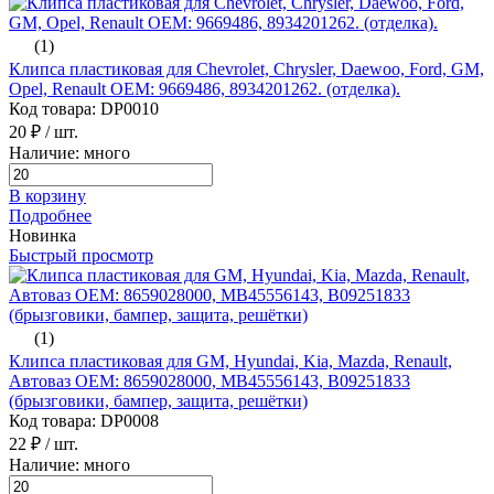
(1)
Клипса пластиковая для Chevrolet, Chrysler, Daewoo, Ford, GM,
Opel, Renault ОЕМ: 9669486, 8934201262. (отделка).
Код товара: DP0010
20 ₽
/ шт.
Наличие: много
В корзину
Подробнее
Новинка
Быстрый просмотр
(1)
Клипса пластиковая для GM, Hyundai, Kia, Mazda, Renault,
Автоваз ОЕМ: 8659028000, MB45556143, B09251833
(брызговики, бампер, защита, решётки)
Код товара: DP0008
22 ₽
/ шт.
Наличие: много