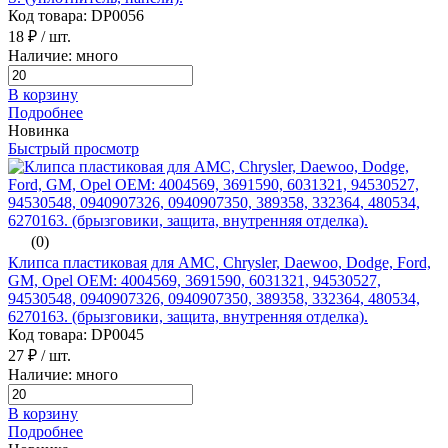
Код товара: DP0056
18 ₽
/ шт.
Наличие: много
В корзину
Подробнее
Новинка
Быстрый просмотр
(0)
Клипса пластиковая для AMC, Chrysler, Daewoo, Dodge, Ford,
GM, Opel ОЕМ: 4004569, 3691590, 6031321, 94530527,
94530548, 0940907326, 0940907350, 389358, 332364, 480534,
6270163. (брызговики, защита, внутренняя отделка).
Код товара: DP0045
27 ₽
/ шт.
Наличие: много
В корзину
Подробнее