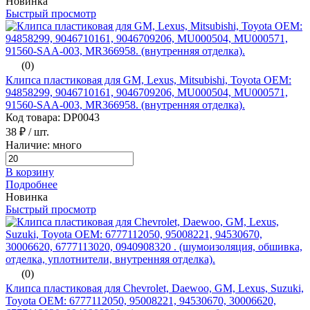
Новинка
Быстрый просмотр
(0)
Клипса пластиковая для GM, Lexus, Mitsubishi, Toyota ОЕМ:
94858299, 9046710161, 9046709206, MU000504, MU000571,
91560-SAA-003, MR366958. (внутренняя отделка).
Код товара: DP0043
38 ₽
/ шт.
Наличие: много
В корзину
Подробнее
Новинка
Быстрый просмотр
(0)
Клипса пластиковая для Chevrolet, Daewoo, GM, Lexus, Suzuki,
Toyota ОЕМ: 6777112050, 95008221, 94530670, 30006620,