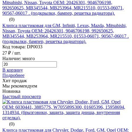
(0)
Клипса пластиковая для GM, Infiniti, Lexus, Mazda, Mitsubishi,
Nissan, Toyota ОЕМ: 20426301, 9046706198, 992650625,
MB345544, MB253964, MR215510, 01553-06071, 90567-06017 .
(подкрылки, бампер, решетка радиатора).
Код товара: DP0033
27 ₽
/ шт.
Наличие: много
В корзину
Подробнее
Хит продаж
Мы рекомендуем
Новинка
Быстрый просмотр
(0)
Клипса пластиковая для Chrysler, Dodge, Ford, GM, Opel ОЕМ: