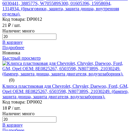
6030441, 388577S, W705589S300, 01605396, 15958694,
1314934. (брызговики, защита, защита днища, внутренняя
отделка).
Код товара: DP0012
21 ₽
/ шт.
Наличие: много
В корзину
Подробнее
Новинка
Быстрый просмотр
(0)
Клипса пластиковая для Chevrolet, Chrysler, Daewoo, Ford, GM,
Opel ОЕМ: 8E0825267, 6503598, N807389S, 21030249. (бампер,
защита днища, защита двигателя, водухозаборник).
Код товара: DP0002
18 ₽
/ шт.
Наличие: много
В корзину
Подробнее