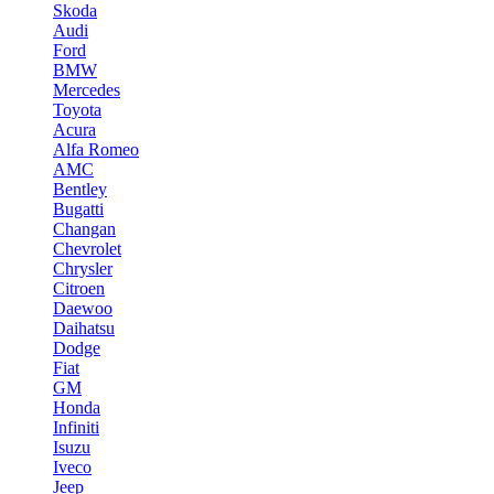
Skoda
Audi
Ford
BMW
Mercedes
Toyota
Acura
Alfa Romeo
AMC
Bentley
Bugatti
Changan
Chevrolet
Chrysler
Citroen
Daewoo
Daihatsu
Dodge
Fiat
GM
Honda
Infiniti
Isuzu
Iveco
Jeep