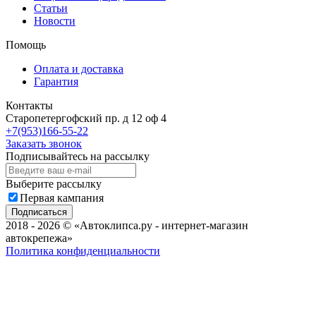
Статьи
Новости
Помощь
Оплата и доставка
Гарантия
Контакты
Старопетергофский пр. д 12 оф 4
+7(953)166-55-22
Заказать звонок
Подписывайтесь на рассылку
Выберите рассылку
Первая кампания
Подписаться
2018 - 2026 © «Автоклипса.ру - интернет-магазин
автокрепежа»
Политика конфиденциальности
Этот сайт собирает cookie-файлы, данные об IP-адресе и
местоположении пользователей. Дальнейшее использование
сайта означает ваше согласие на обработку таких данных.
Не нашли нужный товар?
Мы подберём нужный вам крепеж за Вас!