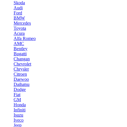
Skoda
Audi
Ford
BMW
Mercedes
Toyota
Acura
Alfa Romeo
AMC
Bentley
Bugatti
Changan
Chevrolet
Chrysler
Citroen
Daewoo
Daihatsu
Dodge
Fiat
GM
Honda
Infiniti
Isuzu
Iveco
Jeep