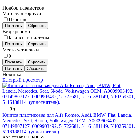
Подбор параметров
Материал корпуса
Пластик
Показать
Сбросить
Вид крепежа
Клипсы и пистоны
Показать
Сбросить
Место установки
0
Показать
Сбросить
Новинка
Быстрый просмотр
(0)
Клипса пластиковая для Alfa Romeo, Audi, BMW, Fiat, Lancia,
Mercedes, Seat, Skoda, Volkswagen ОЕМ: A0009903492,
07149807127, 0009903492, 51722681, 51161881149, N10259301,
5116188114. (уплотнитель).
Код товара: DP0055