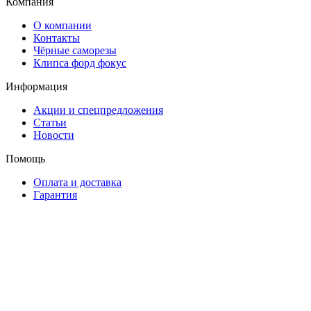
Компания
О компании
Контакты
Чёрные саморезы
Клипса форд фокус
Информация
Акции и спецпредложения
Статьи
Новости
Помощь
Оплата и доставка
Гарантия
Контакты
Старопетергофский пр. д 12 оф 4
+7(953)166-55-22
Заказать звонок
Подписывайтесь на рассылку
Выберите рассылку
Первая кампания